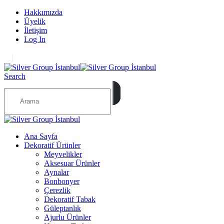
Hakkımızda
Üyelik
İletişim
Log In
|
Search
Ana Sayfa
Dekoratif Ürünler
Meyvelikler
Aksesuar Ürünler
Aynalar
Bonbonyer
Çerezlik
Dekoratif Tabak
Güleptanlık
Ajurlu Ürünler