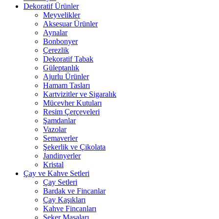
Dekoratif Ürünler
Meyvelikler
Aksesuar Ürünler
Aynalar
Bonbonyer
Çerezlik
Dekoratif Tabak
Güleptanlık
Ajurlu Ürünler
Hamam Tasları
Kartvizitler ve Sigaralık
Mücevher Kutuları
Resim Çerçeveleri
Şamdanlar
Vazolar
Semaverler
Şekerlik ve Çikolata
Jandinyerler
Kristal
Çay ve Kahve Setleri
Çay Setleri
Bardak ve Fincanlar
Çay Kaşıkları
Kahve Fincanları
Şeker Masaları