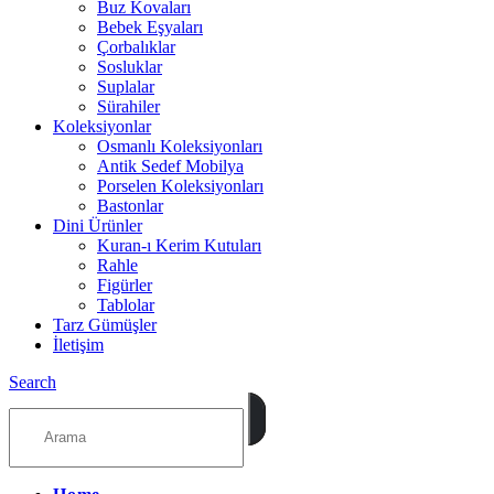
Buz Kovaları
Bebek Eşyaları
Çorbalıklar
Sosluklar
Suplalar
Sürahiler
Koleksiyonlar
Osmanlı Koleksiyonları
Antik Sedef Mobilya
Porselen Koleksiyonları
Bastonlar
Dini Ürünler
Kuran-ı Kerim Kutuları
Rahle
Figürler
Tablolar
Tarz Gümüşler
İletişim
Search