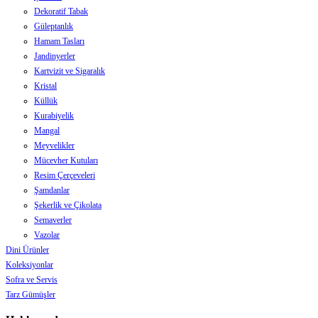
Dekoratif Tabak
Güleptanlık
Hamam Tasları
Jandinyerler
Kartvizit ve Sigaralık
Kristal
Küllük
Kurabiyelik
Mangal
Meyvelikler
Mücevher Kutuları
Resim Çerçeveleri
Şamdanlar
Şekerlik ve Çikolata
Semaverler
Vazolar
Dini Ürünler
Koleksiyonlar
Sofra ve Servis
Tarz Gümüşler