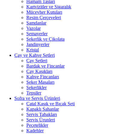
Hamam Tasları
Kartvizitler ve Sigaralık
Mücevher Kutuları
Resim Çerçeveleri
Şamdanlar
Vazolar
Semaverler
Şekerlik ve Çikolata
Jandinyerler
Kristal
Çay ve Kahve Setleri
Çay Setleri
Bardak ve Fincanlar
Çay Kaşıkları
Kahve Fincanları
Şeker Masaları
Şekerlikler
Tepsiler
Sofra ve Servis Ürünleri
Çatal Kaşık ve Bıçak Seti
Kapaklı Sahanlar
Servis Tabakları
Servis Ürunleri
Peçetelikler
Kadehler