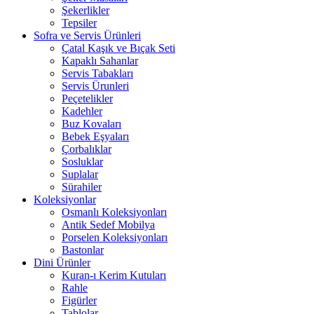
Şekerlikler
Tepsiler
Sofra ve Servis Ürünleri
Çatal Kaşık ve Bıçak Seti
Kapaklı Sahanlar
Servis Tabakları
Servis Ürunleri
Peçetelikler
Kadehler
Buz Kovaları
Bebek Eşyaları
Çorbalıklar
Sosluklar
Suplalar
Sürahiler
Koleksiyonlar
Osmanlı Koleksiyonları
Antik Sedef Mobilya
Porselen Koleksiyonları
Bastonlar
Dini Ürünler
Kuran-ı Kerim Kutuları
Rahle
Figürler
Tablolar