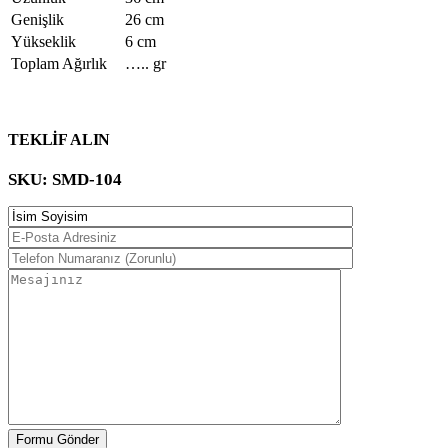
Genişlik
26 cm
Yükseklik
6 cm
Toplam Ağırlık
….. gr
TEKLİF ALIN
SKU:
SMD-104