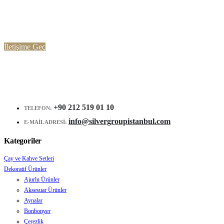
Ürünlerimiz ve Hizmetlerimiz Hakkında
Detaylı Bilgi Almak İçin
İletişime Geç
+90 212 519 01 10
TELEFON:
info@silvergroupistanbul.com
E-MAIL ADRESI:
Kategoriler
Çay ve Kahve Setleri
Dekoratif Ürünler
Ajurlu Ürünler
Aksesuar Ürünler
Aynalar
Bonbonyer
Çerezlik