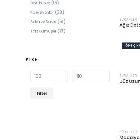
(15)
Dini Ürünler
(33)
Koleksiyonlar
SÜRAHILER
(51)
Sofra ve Servis
Ağız Det
(13)
Tarz Gümüşler
ÖNE ÇIK
Price
SÜRAHILER
Düz Uzun
Min
Max
Filter
price
price
SÜRAHILER
Madalyo