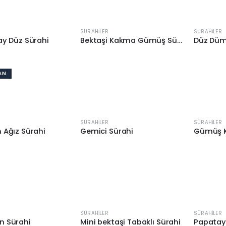
SÜRAHILER
SÜRAHILER
ay Düz Sürahi
Bektaşi Kakma Gümüş Sürahi
Düz Düm
AN
SÜRAHILER
SÜRAHILER
 Ağız Sürahi
Gemici Sürahi
SÜRAHILER
SÜRAHILER
n Sürahi
Mini bektaşi Tabaklı Sürahi