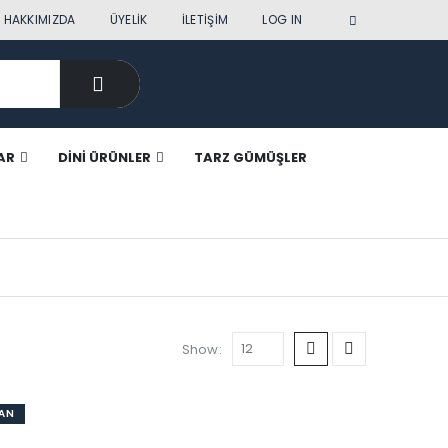
|
HAKKIMIZDA
ÜYELIK
İLETIŞIM
LOG IN
AR
DINI ÜRÜNLER
TARZ GÜMÜŞLER
Show:
KAN