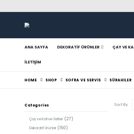
ANA SAYFA
DEKORATIF ÜRÜNLER
ÇAY VE KA
İLETIŞIM
HOME
SHOP
SOFRA VE SERVIS
SÜRAHILER
Sort By:
Categories
(27)
Çay ve Kahve Setleri
(150)
Dekoratif Ürünler