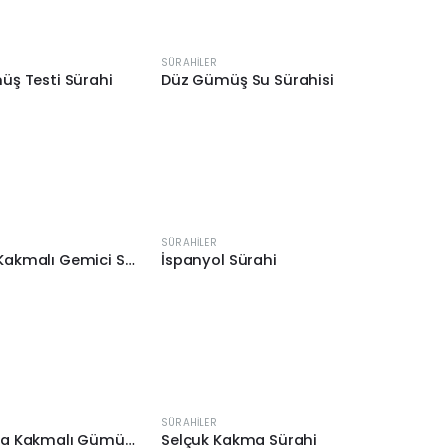
SÜRAHILER
üş Testi Sürahi
Düz Gümüş Su Sürahisi
SÜRAHILER
Gümüş Kakmalı Gemici Sürahi
İspanyol Sürahi
SÜRAHILER
Papataya Kakmalı Gümüş Sürahi
Selçuk Kakma Sürahi