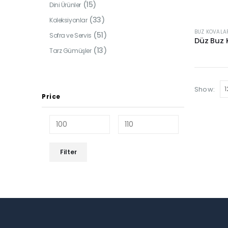
(15)
Dini Ürünler
(33)
Koleksiyonlar
BUZ KOVALA
(51)
Sofra ve Servis
Düz Buz 
(13)
Tarz Gümüşler
Show:
Price
Min
Max
Filter
price
price