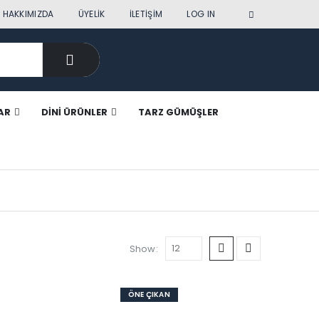
|
HAKKIMIZDA
ÜYELIK
İLETIŞIM
LOG IN
AR
DINI ÜRÜNLER
TARZ GÜMÜŞLER
Show:
ÖNE ÇIKAN