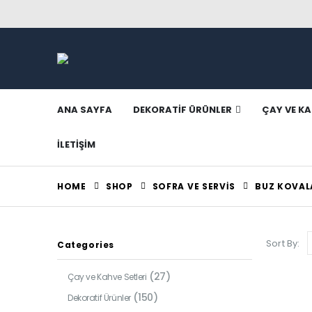
ANA SAYFA
DEKORATIF ÜRÜNLER
ÇAY VE KA
İLETIŞIM
HOME
SHOP
SOFRA VE SERVIS
BUZ KOVAL
Sort By:
Categories
(27)
Çay ve Kahve Setleri
(150)
Dekoratif Ürünler