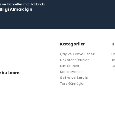
z ve Hizmetlerimiz Hakkında
Bilgi Almak İçin
Kategoriler
H
Çay ve Kahve Setleri
H
Dekoratif Ürünler
İl
Dini Ürünler
Gi
Koleksiyonlar
nbul.com
Sofra ve Servis
Tarz Gümüşler