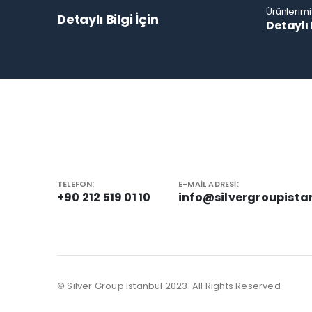
Ürünlerimi
Detaylı Bilgi İçin
Detaylı 
TELEFON:
E-MAIL ADRESI:
+90 212 519 01 10
info@silvergroupista
© Silver Group Istanbul 2023. All Rights Reserved