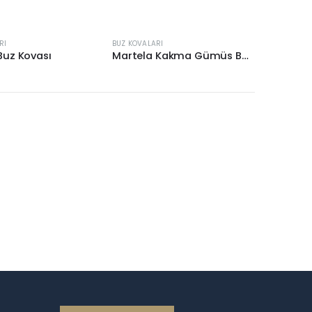
RI
BUZ KOVALARI
uz Kovası
Martela Kakma Gümüs Buz Kovası