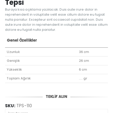
Tepsi
Buraya kısa açıklama yazılacak. Duis aute irure dolor in
reprehenderit in voluptate velit esse cillum dolore eu fugiat
nulla pariatur. Excepteur sint occaecat cupidatat non. Duis
aute irure dolor in reprehenderit in voluptate velit esse cillum
dolore eu fugiat nulla pariatur.
Genel Özellikler
Uzunluk
36 cm
Genişlik
26 cm
Yükseklik
6 cm
Toplam Ağırlık
….. gr
TEKLİF ALIN
SKU:
TPS-110