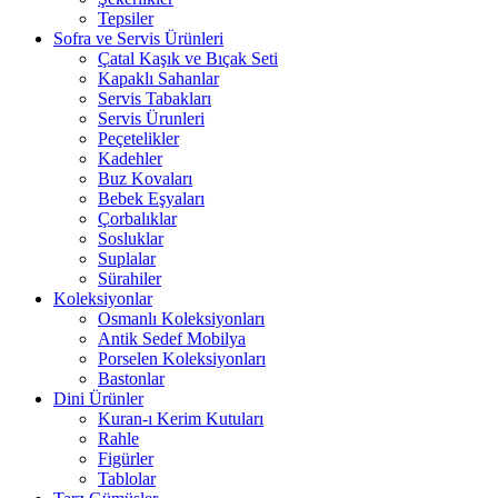
Tepsiler
Sofra ve Servis Ürünleri
Çatal Kaşık ve Bıçak Seti
Kapaklı Sahanlar
Servis Tabakları
Servis Ürunleri
Peçetelikler
Kadehler
Buz Kovaları
Bebek Eşyaları
Çorbalıklar
Sosluklar
Suplalar
Sürahiler
Koleksiyonlar
Osmanlı Koleksiyonları
Antik Sedef Mobilya
Porselen Koleksiyonları
Bastonlar
Dini Ürünler
Kuran-ı Kerim Kutuları
Rahle
Figürler
Tablolar