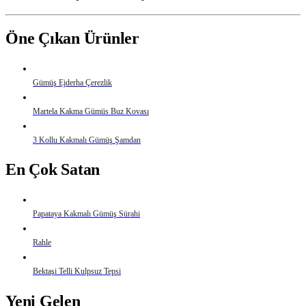
Öne Çıkan Ürünler
Gümüş Ejderha Çerezlik
Martela Kakma Gümüs Buz Kovası
3 Kollu Kakmalı Gümüş Şamdan
En Çok Satan
Papataya Kakmalı Gümüş Sürahi
Rahle
Bektaşi Telli Kulpsuz Tepsi
Yeni Gelen