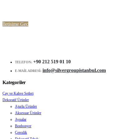
Ürünlerimiz ve Hizmetlerimiz Hakkında
Detaylı Bilgi Almak İçin
İletişime Geç
+90 212 519 01 10
TELEFON:
info@silvergroupistanbul.com
E-MAIL ADRESI:
Kategoriler
Çay ve Kahve Setleri
Dekoratif Ürünler
Ajurlu Ürünler
Aksesuar Ürünler
Aynalar
Bonbonyer
Çerezlik