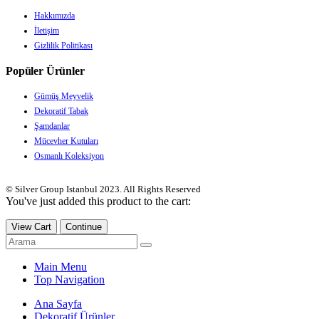
Hakkımızda
İletişim
Gizlilik Politikası
Popüler Ürünler
Gümüş Meyvelik
Dekoratif Tabak
Şamdanlar
Mücevher Kutuları
Osmanlı Koleksiyon
© Silver Group Istanbul 2023. All Rights Reserved
You've just added this product to the cart:
View Cart
Continue
Main Menu
Top Navigation
Ana Sayfa
Dekoratif Ürünler