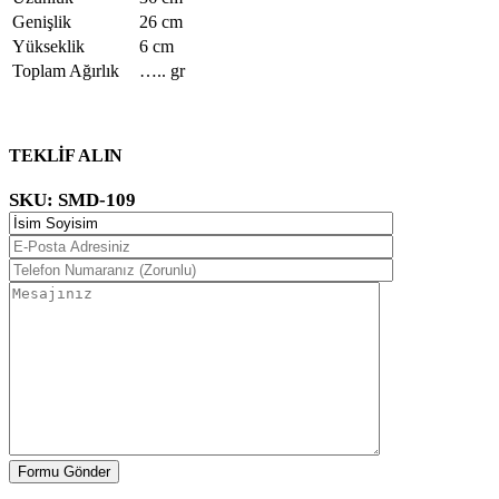
Genişlik
26 cm
Yükseklik
6 cm
Toplam Ağırlık
….. gr
TEKLİF ALIN
SKU:
SMD-109