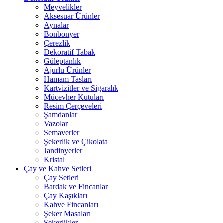
Meyvelikler
Aksesuar Ürünler
Aynalar
Bonbonyer
Çerezlik
Dekoratif Tabak
Güleptanlık
Ajurlu Ürünler
Hamam Tasları
Kartvizitler ve Sigaralık
Mücevher Kutuları
Resim Çerçeveleri
Şamdanlar
Vazolar
Semaverler
Şekerlik ve Çikolata
Jandinyerler
Kristal
Çay ve Kahve Setleri
Çay Setleri
Bardak ve Fincanlar
Çay Kaşıkları
Kahve Fincanları
Şeker Masaları
Şekerlikler