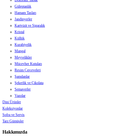
Dekoratif Tabak
Güleptanlık
Hamam Tasları
Jandinyerler
Kartvizit ve Sigaralık
Kristal
Küllük
Kurabiyelik
Mangal
Meyvelikler
Mücevher Kutuları
Resim Çerçeveleri
Şamdanlar
Şekerlik ve Çikolata
Semaverler
Vazolar
Dini Ürünler
Koleksiyonlar
Sofra ve Servis
Tarz Gümüşler
Hakkımızda