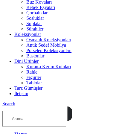
Buz Kovaları
Bebek Eşyaları
Çorbalıklar
Sosluklar
Suplalar
Sürahiler
Koleksiyonlar
Osmanlı Koleksiyonları
Antik Sedef Mobilya
Porselen Koleksiyonları
Bastonlar
Dini Ürünler
Kuran-ı Kerim Kutuları
Rahle
Figürler
Tablolar
Tarz Gümüşler
İletişim
Search