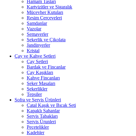
Hamam Tasları
Kartvizitler ve Sigaralık
Mücevher Kutuları
Resim Çerçeveleri
Şamdanlar
Vazolar
Semaverler
Şekerlik ve Çikolata
Jandinyerler
Kristal
Çay ve Kahve Setleri
Çay Setleri
Bardak ve Fincanlar
Çay Kaşıkları
Kahve Fincanları
Şeker Masaları
Şekerlikler
Tepsiler
Sofra ve Servis Ürünleri
Çatal Kaşık ve Bıçak Seti
Kapaklı Sahanlar
Servis Tabakları
Servis Ürunleri
Peçetelikler
Kadehler