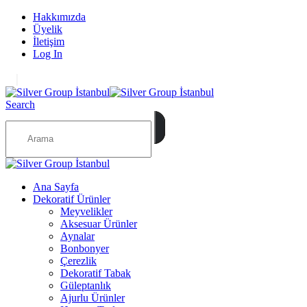
Hakkımızda
Üyelik
İletişim
Log In
|
Search
Ana Sayfa
Dekoratif Ürünler
Meyvelikler
Aksesuar Ürünler
Aynalar
Bonbonyer
Çerezlik
Dekoratif Tabak
Güleptanlık
Ajurlu Ürünler