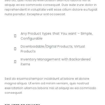
sed do, quis nostrud exercitation ullamco laboris nisi ut
aliquip ex ea commodo consequat. Duis aute irure dolor in
reprehenderit in voluptate velit esse cillum dolore eu fugiat
nulla pariatur. Excepteur sint occaecat.
Any Product types that You want – Simple,
Configurable
Downloadable/Digital Products, Virtual
Products
Inventory Management with Backordered
items
Sed do eiusmod tempor incididunt ut labore et dolore
magna aliqua. Ut enim ad minim veniam, quis nostrud
exercitation ullamco laboris nisi ut aliquip ex ea commodo
consequat.