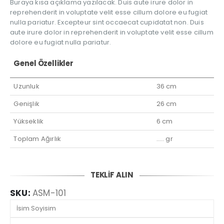
Buraya kısa açıklama yazılacak. Duis aute irure dolor in
reprehenderit in voluptate velit esse cillum dolore eu fugiat
nulla pariatur. Excepteur sint occaecat cupidatat non. Duis
aute irure dolor in reprehenderit in voluptate velit esse cillum
dolore eu fugiat nulla pariatur.
Genel Özellikler
Uzunluk
36 cm
Genişlik
26 cm
Yükseklik
6 cm
Toplam Ağırlık
….. gr
TEKLİF ALIN
SKU:
ASM-101