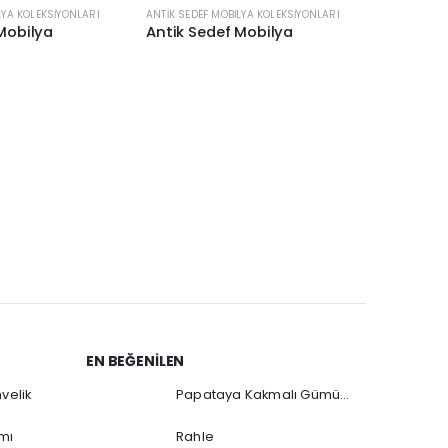
LYA KOLEKSIYONLARI
ANTIK SEDEF MOBILYA KOLEKSIYONLARI
Mobilya
Antik Sedef Mobilya
ANTIK SEDE
Antik Se
EN BEĞENILEN
velik
Papataya Kakmalı Gümüş Sürahi
mı
Rahle