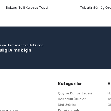
Bektaşi Telli Kulpsuz Tepsi
z ve Hizmetlerimiz Hakkında
Bilgi Almak İçin
Kategoriler
H
Çay ve Kahve Setleri
H
Dekoratif Ürünler
İl
Dini Ürünler
Gi
Koleksiyonlar