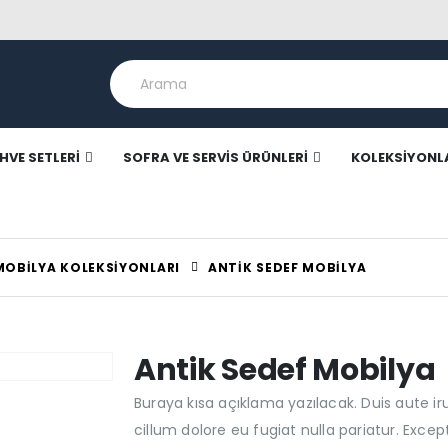
HVE SETLERI
SOFRA VE SERVIS ÜRÜNLERI
KOLEKSIYONL
MOBILYA KOLEKSIYONLARI
ANTIK SEDEF MOBILYA
Antik Sedef Mobilya
Buraya kısa açıklama yazılacak. Duis aute iru
cillum dolore eu fugiat nulla pariatur. Exce