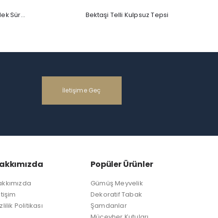
Tabaklı Gümüş Ördek Sürahi
Bektaşi Telli Kulpsuz Tepsi
İletişime Geç
akkımızda
Popüler Ürünler
akkımızda
Gümüş Meyvelik
etişim
Dekoratif Tabak
zlilik Politikası
Şamdanlar
Mücevher Kutuları