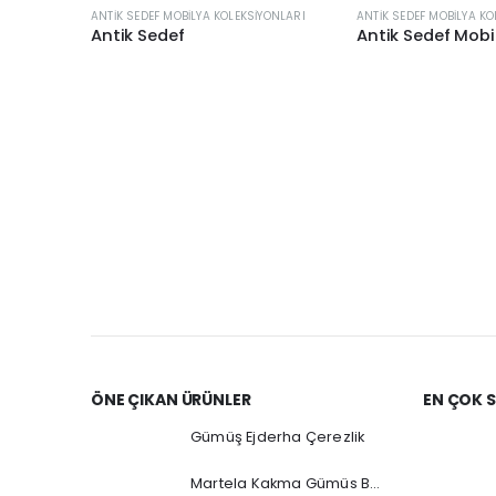
ANTIK SEDEF MOBILYA KOLEKSIYONLARI
ANTIK SEDEF MOBILYA KO
Antik Sedef
Antik Sedef Mobi
ÖNE ÇIKAN ÜRÜNLER
EN ÇOK 
Gümüş Ejderha Çerezlik
Martela Kakma Gümüs Buz Kovası