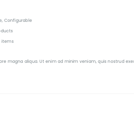
e, Configurable
roducts
 items
re magna aliqua. Ut enim ad minim veniam, quis nostrud exercit