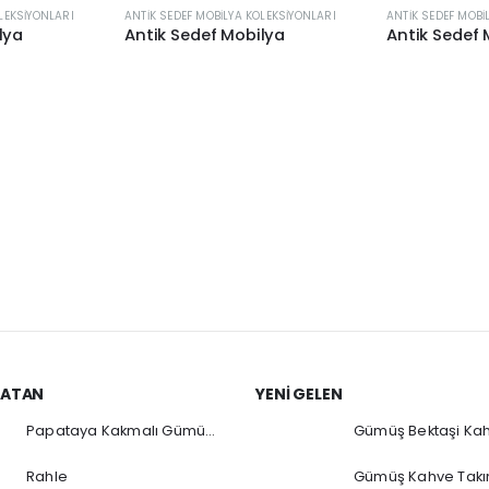
LEKSIYONLARI
ANTIK SEDEF MOBILYA KOLEKSIYONLARI
ANTIK SEDEF MOBI
lya
Antik Sedef Mobilya
Antik Sedef 
SATAN
YENI GELEN
Papataya Kakmalı Gümüş Sürahi
Gümüş Bektaşi Kah
Rahle
Gümüş Kahve Takı