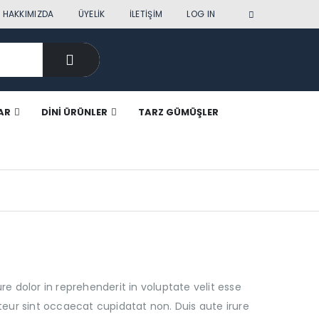
|
HAKKIMIZDA
ÜYELIK
İLETIŞIM
LOG IN
AR
DINI ÜRÜNLER
TARZ GÜMÜŞLER
re dolor in reprehenderit in voluptate velit esse
pteur sint occaecat cupidatat non. Duis aute irure