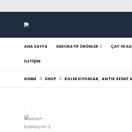
ANA SAYFA
DEKORATIF ÜRÜNLER
ÇAY VE KA
İLETIŞIM
HOME
SHOP
KOLEKSIYONLAR
,
ANTIK SEDEF 