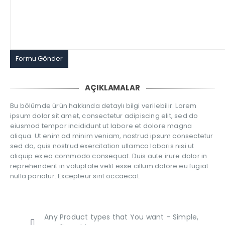
AÇIKLAMALAR
Bu bölümde ürün hakkında detaylı bilgi verilebilir. Lorem
ipsum dolor sit amet, consectetur adipiscing elit, sed do
eiusmod tempor incididunt ut labore et dolore magna
aliqua. Ut enim ad minim veniam, nostrud ipsum consectetur
sed do, quis nostrud exercitation ullamco laboris nisi ut
aliquip ex ea commodo consequat. Duis aute irure dolor in
reprehenderit in voluptate velit esse cillum dolore eu fugiat
nulla pariatur. Excepteur sint occaecat.
Any Product types that You want – Simple,