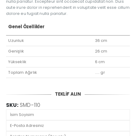
nulla pariatur. Excepteur sint occaecat cupidatat non. Duis
aute irure dolor in reprehenderit in voluptate velit esse cillum
dolore eu fugiat nulla pariatur.
Genel Özellikler
Uzunluk
36 cm
Genişlik
26 cm
Yükseklik
6 cm
Toplam Ağırlık
….. gr
TEKLİF ALIN
SKU:
SMD-110