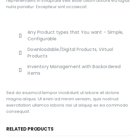
reprehenderit in voluptate velit esse cillum dolore eu fugiat
nulla pariatur. Excepteur sint occaecat.
Any Product types that You want – Simple,
Configurable
Downloadable/Digital Products, Virtual
Products
Inventory Management with Backordered
items
Sed do eiusmod tempor incididunt ut labore et dolore
magna aliqua. Ut enim ad minim veniam, quis nostrud
exercitation ullamco laboris nisi ut aliquip ex ea commodo
consequat.
RELATED PRODUCTS