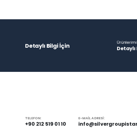
Ürünlerimi
Detaylı Bilgi İçin
Detaylı 
TELEFON:
E-MAIL ADRESI:
+90 212 519 01 10
info@silvergroupista