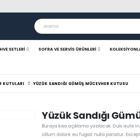
HVE SETLERI
SOFRA VE SERVIS ÜRÜNLERI
KOLEKSIYONL
 KUTULARI
YÜZÜK SANDIĞI GÜMÜŞ MÜCEVHER KUTUSU
Yüzük Sandığı Güm
Buraya kısa açıklama yazılacak. Duis aute iru
cillum dolore eu fugiat nulla pariatur. Exce