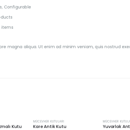
e, Configurable
roducts
 items
re magna aliqua. Ut enim ad minim veniam, quis nostrud exercit
MÜCEVHER KUTULARI
MÜCEVHER KUTUL
kmalı Kutu
Kare Antik Kutu
Yuvarlak Ant