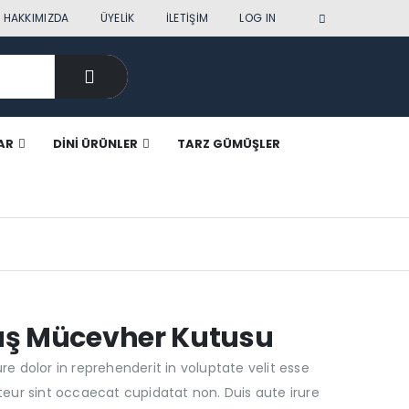
|
HAKKIMIZDA
ÜYELIK
İLETIŞIM
LOG IN
AR
DINI ÜRÜNLER
TARZ GÜMÜŞLER
üş Mücevher Kutusu
re dolor in reprehenderit in voluptate velit esse
pteur sint occaecat cupidatat non. Duis aute irure