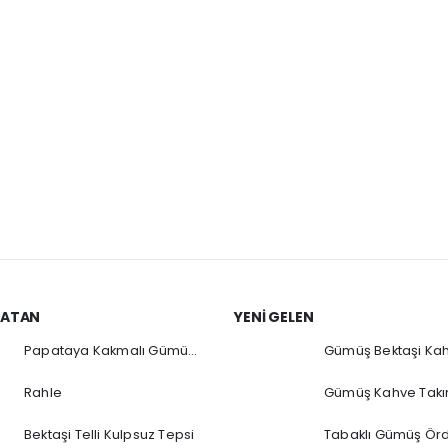
SATAN
YENI GELEN
Papataya Kakmalı Gümüş Sürahi
Gümüş Bektaşi Kah
Rahle
Gümüş Kahve Takı
Bektaşi Telli Kulpsuz Tepsi