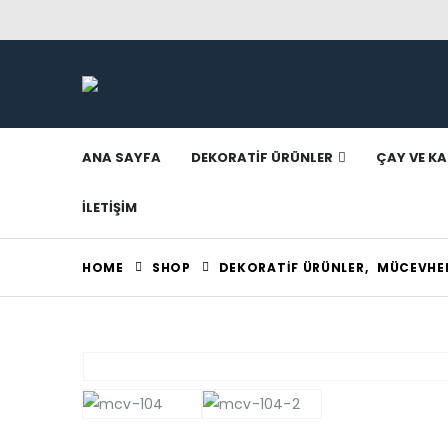
ANA SAYFA
DEKORATIF ÜRÜNLER
ÇAY VE KA
İLETIŞIM
HOME
SHOP
DEKORATIF ÜRÜNLER
,
MÜCEVHER