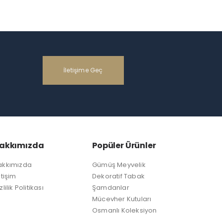
İletişime Geç
akkımızda
Popüler Ürünler
akkımızda
Gümüş Meyvelik
etişim
Dekoratif Tabak
zlilik Politikası
Şamdanlar
Mücevher Kutuları
Osmanlı Koleksiyon