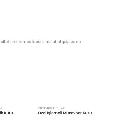
ation ullamco laboris nisi ut aliquip ex ea
ARI
MÜCEVHER KUTULARI
ik Kutu
Özel İşlemeli Mücevher Kutusu