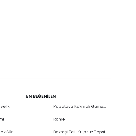
MÜCEVHER 
Gül Kak
EN BEĞENILEN
velik
Papataya Kakmalı Gümüş Sürahi
mı
Rahle
Tabaklı Gümüş Ördek Sürahi
Bektaşi Telli Kulpsuz Tepsi