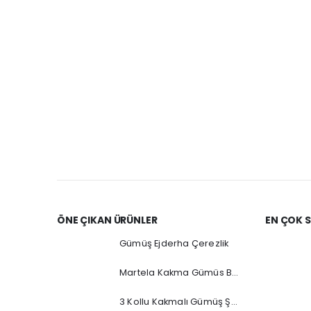
ÖNE ÇIKAN ÜRÜNLER
EN ÇOK 
Gümüş Ejderha Çerezlik
Martela Kakma Gümüs Buz Kovası
3 Kollu Kakmalı Gümüş Şamdan