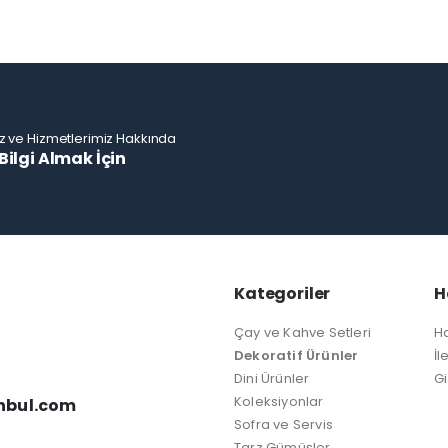
z ve Hizmetlerimiz Hakkında
Bilgi Almak İçin
Kategoriler
H
Çay ve Kahve Setleri
H
Dekoratif Ürünler
İl
Dini Ürünler
Gi
Koleksiyonlar
nbul.com
Sofra ve Servis
Tarz Gümüşler