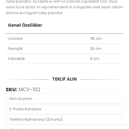
nulla pariatur. Excepteur sint occaecat cupidatat non. Duis
aute irure dolor in reprehenderit in voluptate velit esse cillum
dolore eu fugiat nulla pariatur.
Genel Özellikler
Uzunluk
36 cm
Genişlik
26 cm
Yükseklik
6 cm
TEKLİF ALIN
SKU:
MCV-102