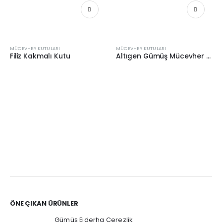
MÜCEVHER KUTULARI
MÜCEVHER KUTULARI
Filiz Kakmalı Kutu
Altıgen Gümüş Mücevher Kutusu
ÖNE ÇIKAN ÜRÜNLER
Gümüş Ejderha Çerezlik