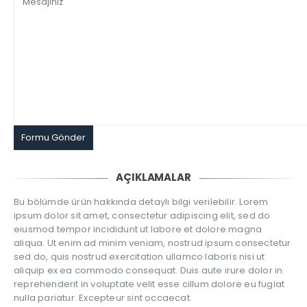
AÇIKLAMALAR
Bu bölümde ürün hakkında detaylı bilgi verilebilir. Lorem
ipsum dolor sit amet, consectetur adipiscing elit, sed do
eiusmod tempor incididunt ut labore et dolore magna
aliqua. Ut enim ad minim veniam, nostrud ipsum consectetur
sed do, quis nostrud exercitation ullamco laboris nisi ut
aliquip ex ea commodo consequat. Duis aute irure dolor in
reprehenderit in voluptate velit esse cillum dolore eu fugiat
nulla pariatur. Excepteur sint occaecat.