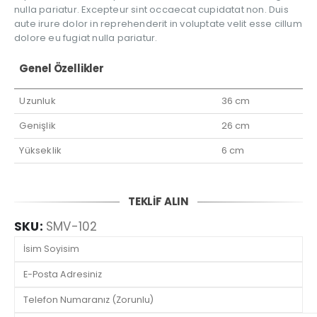
nulla pariatur. Excepteur sint occaecat cupidatat non. Duis
aute irure dolor in reprehenderit in voluptate velit esse cillum
dolore eu fugiat nulla pariatur.
Genel Özellikler
Uzunluk
36 cm
Genişlik
26 cm
Yükseklik
6 cm
TEKLİF ALIN
SKU:
SMV-102