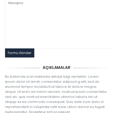
AÇIKLAMALAR
Bu bölümde ürün hakkında detaylı bilgi verilebilir. Lorem
ipsum dolor sit amet, consectetur adipiscing elit, sed do
eiusmod tempor incididunt ut labore et dolore magna
aliqua. Ut enim ad minim veniam, nostrud ipsum consectetur
sed do, quis nostrud exercitation ullamco laboris nisi ut
aliquip ex ea commodo consequat. Duis aute irure dolor in
reprehenderit in voluptate velit esse cillum dolore eu fugiat
nulla pariatur. Excepteur sint occaecat.