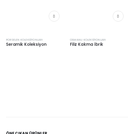
PORSELEN KOLEKSIYONLARI
OSMANLI KOLEKSIYONLARI
Seramik Koleksiyon
Filiz Kakma İbrik
ÖNE ÇIKAN ÜRÜNLER