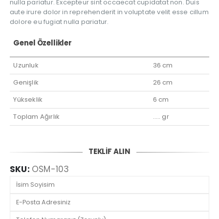
nulla pariatur. Excepteur sint occaecat cupidatat non. Duis
aute irure dolor in reprehenderit in voluptate velit esse cillum
dolore eu fugiat nulla pariatur.
Genel Özellikler
Uzunluk
36 cm
Genişlik
26 cm
Yükseklik
6 cm
Toplam Ağırlık
….. gr
TEKLİF ALIN
SKU:
OSM-103