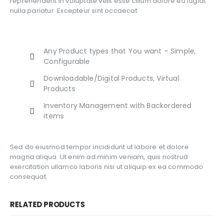
reprehenderit in voluptate velit esse cillum dolore eu fugiat
nulla pariatur. Excepteur sint occaecat.
Any Product types that You want – Simple,
Configurable
Downloadable/Digital Products, Virtual
Products
Inventory Management with Backordered
items
Sed do eiusmod tempor incididunt ut labore et dolore
magna aliqua. Ut enim ad minim veniam, quis nostrud
exercitation ullamco laboris nisi ut aliquip ex ea commodo
consequat.
RELATED PRODUCTS