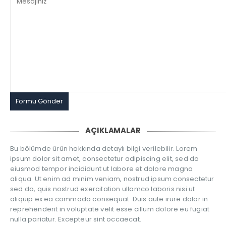
AÇIKLAMALAR
Bu bölümde ürün hakkında detaylı bilgi verilebilir. Lorem
ipsum dolor sit amet, consectetur adipiscing elit, sed do
eiusmod tempor incididunt ut labore et dolore magna
aliqua. Ut enim ad minim veniam, nostrud ipsum consectetur
sed do, quis nostrud exercitation ullamco laboris nisi ut
aliquip ex ea commodo consequat. Duis aute irure dolor in
reprehenderit in voluptate velit esse cillum dolore eu fugiat
nulla pariatur. Excepteur sint occaecat.