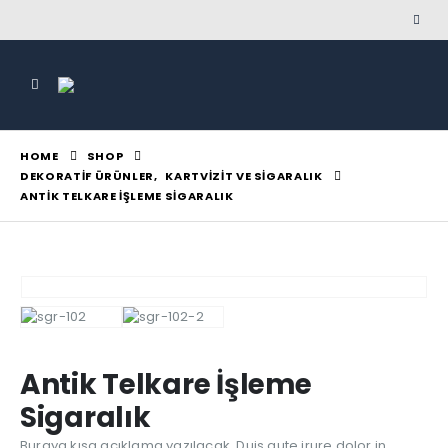
HOME
SHOP
DEKORATIF ÜRÜNLER
,
KARTVIZIT VE SIGARALIK
ANTIK TELKARE İŞLEME SIGARALIK
Antik Telkare İşleme
Sigaralık
Buraya kısa açıklama yazılacak. Duis aute irure dolor in