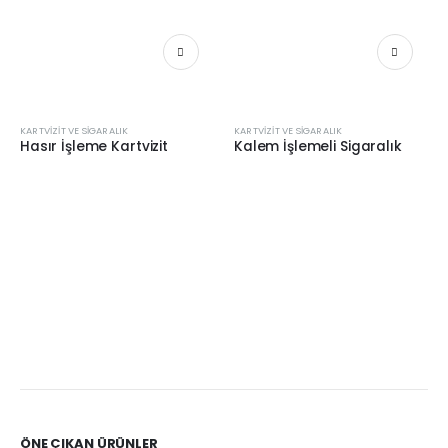
KARTVIZIT VE SIGARALIK
KARTVIZIT VE SIGARALIK
Hasır İşleme Kartvizit
Kalem İşlemeli Sigaralık
ÖNE ÇIKAN ÜRÜNLER