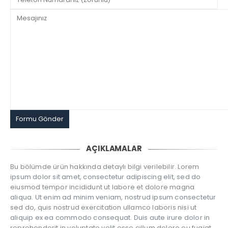
AÇIKLAMALAR
Bu bölümde ürün hakkında detaylı bilgi verilebilir. Lorem
ipsum dolor sit amet, consectetur adipiscing elit, sed do
eiusmod tempor incididunt ut labore et dolore magna
aliqua. Ut enim ad minim veniam, nostrud ipsum consectetur
sed do, quis nostrud exercitation ullamco laboris nisi ut
aliquip ex ea commodo consequat. Duis aute irure dolor in
reprehenderit in voluptate velit esse cillum dolore eu fugiat