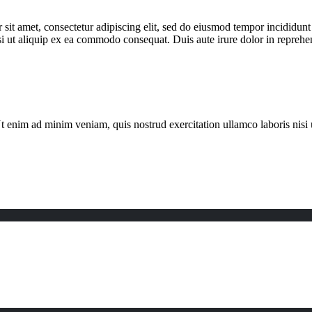
 sit amet, consectetur adipiscing elit, sed do eiusmod tempor incididun
i ut aliquip ex ea commodo consequat. Duis aute irure dolor in reprehende
t enim ad minim veniam, quis nostrud exercitation ullamco laboris nis