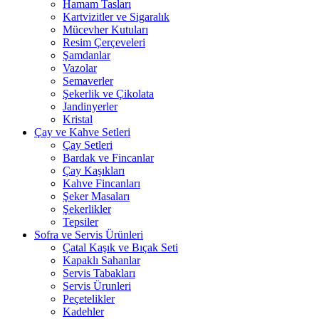
Hamam Tasları
Kartvizitler ve Sigaralık
Mücevher Kutuları
Resim Çerçeveleri
Şamdanlar
Vazolar
Semaverler
Şekerlik ve Çikolata
Jandinyerler
Kristal
Çay ve Kahve Setleri
Çay Setleri
Bardak ve Fincanlar
Çay Kaşıkları
Kahve Fincanları
Şeker Masaları
Şekerlikler
Tepsiler
Sofra ve Servis Ürünleri
Çatal Kaşık ve Bıçak Seti
Kapaklı Sahanlar
Servis Tabakları
Servis Ürunleri
Peçetelikler
Kadehler