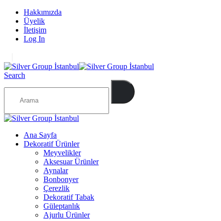
Hakkımızda
Üyelik
İletişim
Log In
|
Search
Ana Sayfa
Dekoratif Ürünler
Meyvelikler
Aksesuar Ürünler
Aynalar
Bonbonyer
Çerezlik
Dekoratif Tabak
Güleptanlık
Ajurlu Ürünler