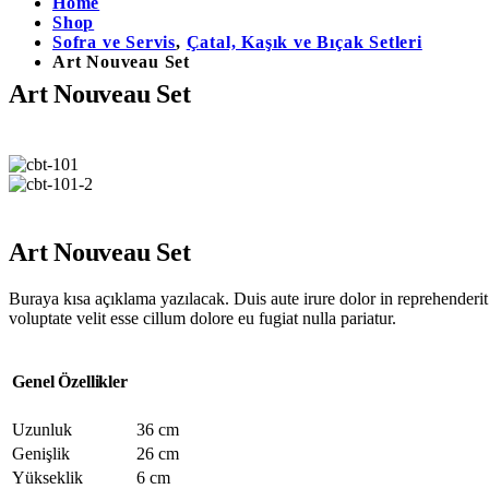
Home
Shop
Sofra ve Servis
,
Çatal, Kaşık ve Bıçak Setleri
Art Nouveau Set
Art Nouveau Set
Art Nouveau Set
Buraya kısa açıklama yazılacak. Duis aute irure dolor in reprehenderit i
voluptate velit esse cillum dolore eu fugiat nulla pariatur.
Genel Özellikler
Uzunluk
36 cm
Genişlik
26 cm
Yükseklik
6 cm