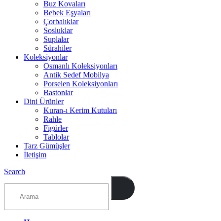
Buz Kovaları
Bebek Eşyaları
Çorbalıklar
Sosluklar
Suplalar
Sürahiler
Koleksiyonlar
Osmanlı Koleksiyonları
Antik Sedef Mobilya
Porselen Koleksiyonları
Bastonlar
Dini Ürünler
Kuran-ı Kerim Kutuları
Rahle
Figürler
Tablolar
Tarz Gümüşler
İletişim
Search