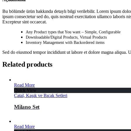
Bu bölümde ürün hakkında detaylı bilgi verilebilir. Lorem ipsum dolor
ipsum consectetur sed do, quis nostrud exercitation ullamco laboris nis
Excepteur sint occaecat.
Any Product types that You want – Simple, Configurable
Downloadable/Digital Products, Virtual Products
Inventory Management with Backordered items
Sed do eiusmod tempor incididunt ut labore et dolore magna aliqua. U
Related products
Read More
Quick View
Çatal, Kaşık ve Bıçak Setleri
Milano Set
Read More