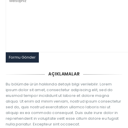
AÇIKLAMALAR
Bu bölümde ürün hakkında detaylı bilgi verilebilir. Lorem
ipsum dolor sit amet, consectetur adipiscing elit, sed do
eiusmod tempor incididunt ut labore et dolore magna
aliqua. Ut enim ad minim veniam, nostrud ipsum consectetur
sed do, quis nostrud exercitation ullamco laboris nisi ut
aliquip ex ea commodo consequat. Duis aute irure dolor in
reprehenderit in voluptate velit esse cillum dolore eu fugiat
nulla pariatur. Excepteur sint occaecat.