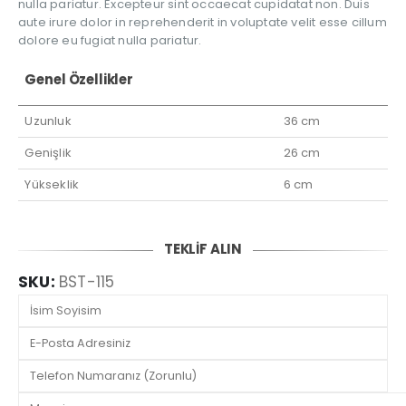
nulla pariatur. Excepteur sint occaecat cupidatat non. Duis
aute irure dolor in reprehenderit in voluptate velit esse cillum
dolore eu fugiat nulla pariatur.
Genel Özellikler
Uzunluk
36 cm
Genişlik
26 cm
Yükseklik
6 cm
TEKLİF ALIN
SKU:
BST-115