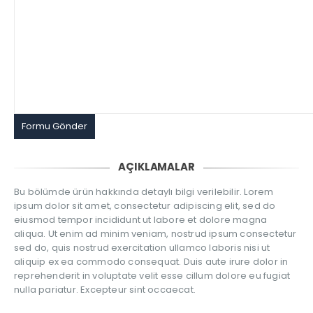
AÇIKLAMALAR
Bu bölümde ürün hakkında detaylı bilgi verilebilir. Lorem
ipsum dolor sit amet, consectetur adipiscing elit, sed do
eiusmod tempor incididunt ut labore et dolore magna
aliqua. Ut enim ad minim veniam, nostrud ipsum consectetur
sed do, quis nostrud exercitation ullamco laboris nisi ut
aliquip ex ea commodo consequat. Duis aute irure dolor in
reprehenderit in voluptate velit esse cillum dolore eu fugiat
nulla pariatur. Excepteur sint occaecat.