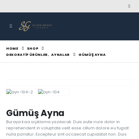
HOME
SHOP
DEKORATIF ÜRÜNLER
,
AYNALAR
GÜMÜŞ AYNA
Gümüş Ayna
Buraya kısa açıklama yazılacak. Duis aute irure dolor in
reprehenderit in voluptate velit esse cillum dolore eu fugiat
nulla pariatur. Excepteur sint occaecat cupidatat non. Duis