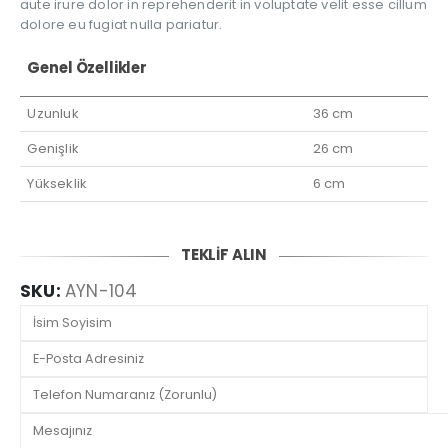
aute irure dolor in reprehenderit in voluptate velit esse cillum
dolore eu fugiat nulla pariatur.
Genel Özellikler
Uzunluk
36 cm
Genişlik
26 cm
Yükseklik
6 cm
TEKLİF ALIN
SKU:
AYN-104